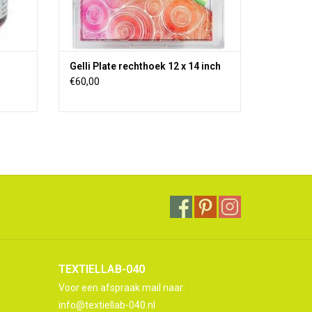
Gelli Plate rechthoek 12 x 14 inch
€60,00
TEXTIELLAB-040
Voor een afspraak mail naar:
info@textiellab-040.nl