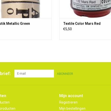
stik Metallic Green
Textile Color Mars Red
€5,50
brief:
ABONNEER
ten
Mijn account
ducten
Registreren
producten
Mijn bestellingen