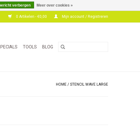
bericht verbergen
Meer over cookies »
0 Artikelen - €0,00
Mijn account / Registreren
PECIALS
TOOLS
BLOG
HOME
/
STENCIL WAVE LARGE