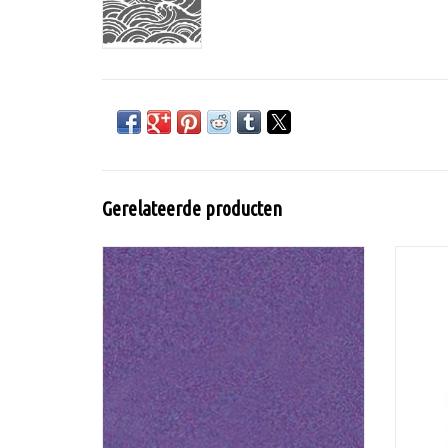
Gerelateerde producten
Lumiere van Jacquard is een soepele
acrylverf op waterbasis voor textiel met
T
mica pigment voor een metallic of
parelmoer uitstraling en is wasbaar na
fixatie.
TOEVOEGEN AAN WINKELWAGEN