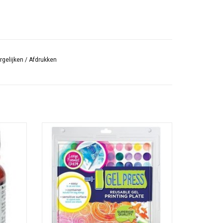
rgelijken
/
Afdrukken
nteerde
Een zachte, duurzame Monoprint plaat. De
asis. Het
Gelli plate is herbruikbaar en makkelijk
l
schoon te maken.
 papier,