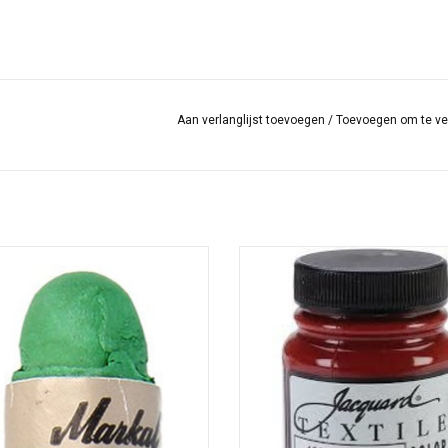
Aan verlanglijst toevoegen
/
Toevoegen om te ve
Paintstik Metallic Green
Textile Color is een hooggepigme
en veelzijdige textielverf op acryl b
OEVOEGEN AAN WINKELWAGEN
kan worden gebruikt op textie
(synthetische en natuurlijke stoffen)
hout, leer.