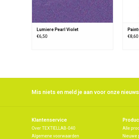
Lumiere Pearl Violet
Paint
€6,50
€8,60
Mis niets en meld je aan voor onze nieuws
Klantenservice
Produc
Over TEXTIELLAB-040
Alle pro
Algemene voorwaarden
Nieuwe 