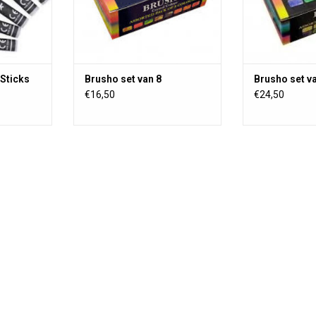
Ideaal voor o.a
scrapbook, aqua
op stof (
Sticks
Brusho set van 8
Brusho set v
€16,50
€24,50