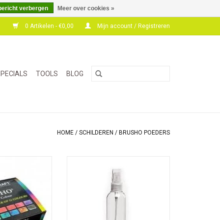
bericht verbergen
Meer over cookies »
0 Artikelen - €0,00
Mijn account / Registreren
PECIALS
TOOLS
BLOG
HOME
/
SCHILDEREN
/
BRUSHO POEDERS
jdige sterk
Spray flesje met verstuiver om
e kleurstof in
water, inkt of een verfoplossing te
ie opgelost kan
sprayen
 of bindmiddelen
voor expressieve
nde effecten.