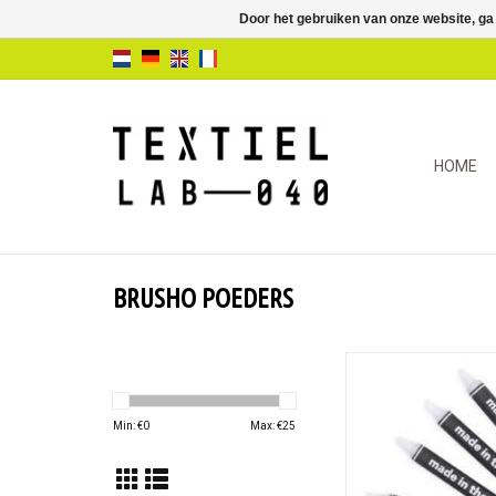
Door het gebruiken van onze website, ga
HOME
BRUSHO POEDERS
Transparante resist s
bijzondere effecten b
met Brusho kleuren 
Min: €
0
Max: €
25
mediums op water