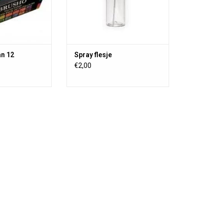
. kaarten maken,
rel schilderen en
niet wasvas
an 12
Spray flesje
€2,00