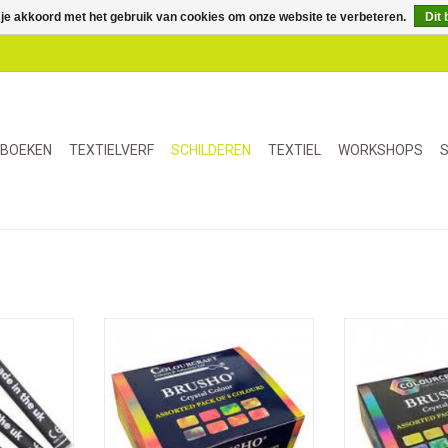
 je akkoord met het gebruik van cookies om onze website te verbeteren.
Dit 
BOEKEN
TEXTIELVERF
SCHILDEREN
TEXTIEL
WORKSHOPS
S
ticks voor
Brusho is een sterk
Een veelzi
ij gebruik
gepigmenteerde kleurstof in
gepigmenteerd
en andere
poedervorm. Gebruik deze 8
kristalvorm d
basis.
nieuwe samengestelde kleuren
worden in water
voor expressieve en verrassende
op waterbasis, 
effecten.
en verrasse