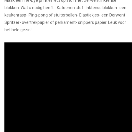
Maak een Tie-Dye print effect op stof met Derwent Inktense
blokken. Wat u nodig heeft:- Katoenen stof- Inktense blokken- een
TOOLS
keukenrasp- Ping-pong of stuiterballen- Elastiekjes- een Derwent
Spritzer- overtrekpapier of perkament- snippers papier. Leuk voor
Blog
het hele gezin!