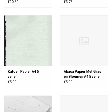
vellen
€10,50
€3,75
Katoen Papier A4 5
Abaca Papier Met Gras
vellen
en Bloemen A4 5 vellen
€5,00
€5,00