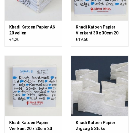
Khadi Katoen Papier A6
Khadi Katoen Papier
20 vellen
Vierkant 30 x 30cm 20
vellen
€4,20
€19,50
Khadi Katoen Papier
Khadi Katoen Papier
Vierkant 20 x 20cm 20
Zigzag 5 Stuks