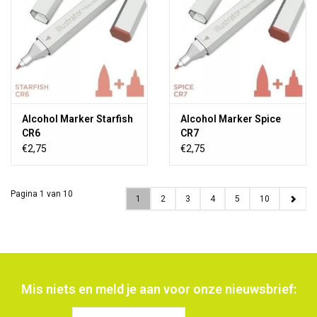
Alcohol Marker Starfish
Alcohol Marker Spice
CR6
CR7
€2,75
€2,75
Pagina 1 van 10
1
2
3
4
5
10
Mis niets en meld je aan voor onze nieuwsbrief: