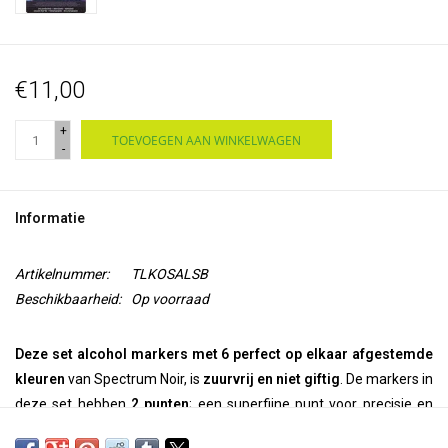
€11,00
+
TOEVOEGEN AAN WINKELWAGEN
-
Informatie
Artikelnummer:
TLKOSALSB
Beschikbaarheid:
Op voorraad
Deze set alcohol markers met 6 perfect op elkaar afgestemde
kleuren
van Spectrum Noir, is
zuurvrij en niet giftig
.
De markers in
deze set hebben
2 punten
; een superfijne punt voor precisie en
tekst en een penseelpunt voor
inkleuren, kalligrafie en