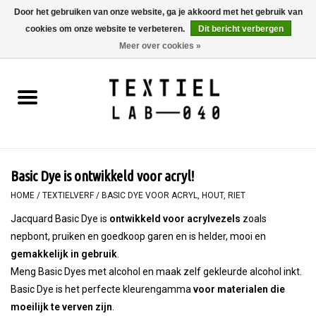
Door het gebruiken van onze website, ga je akkoord met het gebruik van
cookies om onze website te verbeteren.
Dit bericht verbergen
0 Artikelen - €0,00
Meer over cookies »
Home
BOEKEN
TEXTIELVERF
Basic Dye is ontwikkeld voor acryl!
SCHILDEREN
HOME
/
TEXTIELVERF
/
BASIC DYE VOOR ACRYL, HOUT, RIET
Jacquard Basic Dye is
ontwikkeld voor acrylvezels
zoals
TEXTIEL
nepbont, pruiken en goedkoop garen en is helder, mooi en
gemakkelijk in gebruik
.
WORKSHOPS
Meng Basic Dyes met alcohol en maak zelf gekleurde alcohol inkt.
Basic Dye is het perfecte kleurengamma
voor materialen die
SPECIALS
moeilijk te verven zijn
.