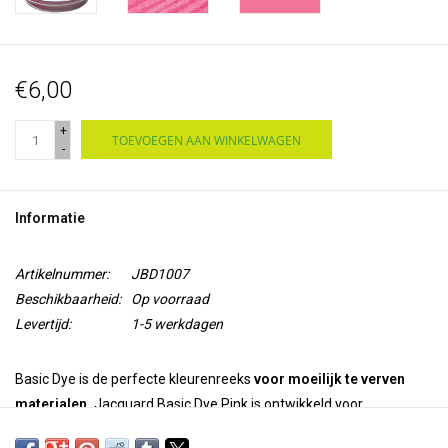
€6,00
+
TOEVOEGEN AAN WINKELWAGEN
-
Informatie
Artikelnummer:
JBD1007
Beschikbaarheid:
Op voorraad
Levertijd:
1-5 werkdagen
Basic Dye is de perfecte kleurenreeks
voor moeilijk te verven
materialen.
Jacquard Basic Dye Pink is ontwikkeld voor
acryl
vezels (bijv.
namaakbont, pruiken
en goedkoop garen) en is