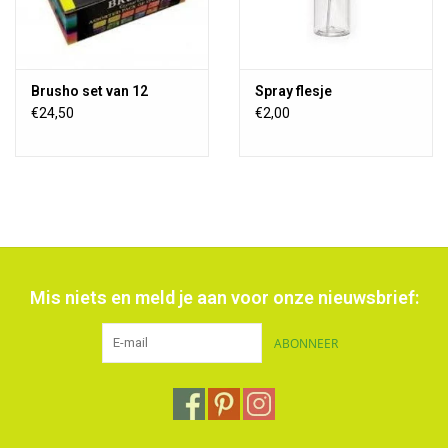
Brusho set van 12
Spray flesje
€24,50
€2,00
Mis niets en meld je aan voor onze nieuwsbrief:
ABONNEER