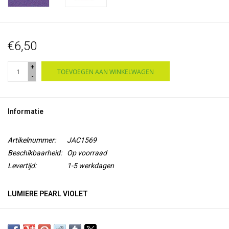
€6,50
+
TOEVOEGEN AAN WINKELWAGEN
-
Informatie
Artikelnummer:
JAC1569
Beschikbaarheid:
Op voorraad
Levertijd:
1-5 werkdagen
LUMIERE PEARL VIOLET
Lumiere van Jacquard is een
soepele acrylverf op waterbasis
met
mica
pigment voor een metallic of parelmoer