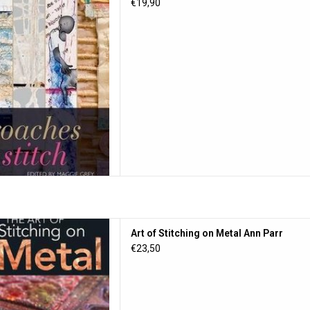
 AAN WINKELWAGEN
€19,90
tal, Ann Parr. The unique and
Art of Stitching on Metal Ann Parr
 of stitching on metal is
€23,50
ook, from jewelry to richly
rated boxes.
 AAN WINKELWAGEN