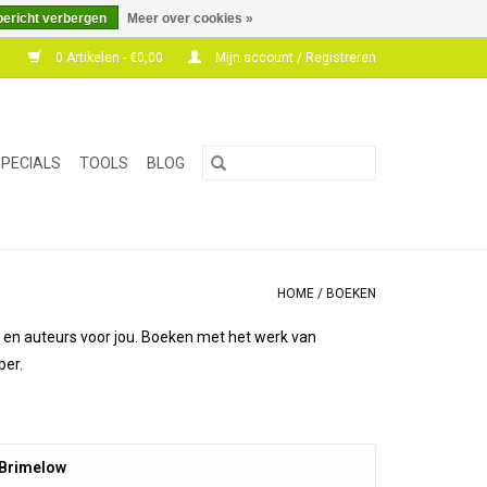
bericht verbergen
Meer over cookies »
0 Artikelen - €0,00
Mijn account / Registreren
PECIALS
TOOLS
BLOG
HOME
/
BOEKEN
s en auteurs voor jou. Boeken met het werk van
ber.
 Brimelow