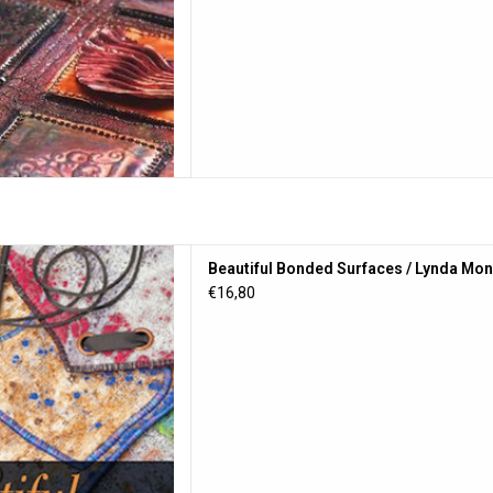
d Surfaces / Lynda Monk
Beautiful Bonded Surfaces / Lynda Mo
 AAN WINKELWAGEN
€16,80