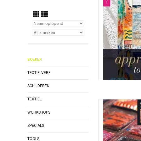
TOEVOEGEN
BOEKEN
TEXTIELVERF
SCHILDEREN
TEXTIEL
Art of Stitching on Me
awe-inspiring art
WORKSHOPS
showcased in this b
deco
SPECIALS
TOEVOEGEN
TOOLS