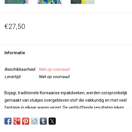
€27,50
Informatie
Beschikbaarheid:
Niet op voorraad
Levertijd:
Niet op voorraad
Bojagi, traditionele Koreaanse inpakdoeken, werden oorspronkelijk
gemaakt van stukjes overgebleven stof die vakkundig en met veel
fantasie in elkaar waren gezet. De verbluffende resultaten leken
vaak op de schilderijen van moderne kunstenaars als Mondriaan
en Klee. Met haar eigen werk en dat van anderen legt
Sara Cook -
een vooraanstaand expert op dit gebied
- uit hoe moderne