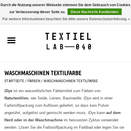
Durch die Nutzung unserer Webseite stimmen Sie dem Gebrauch von Cookies
zur Verbesserung dieser Seite zu.
Diese Nachricht Ausblenden
0 Artikel - €0,00
Für weitere Informationen beachten Sie bitte unsere Datenschutzerklärung. »
Startseite
BÜCHER
FÄRBEN
WASCHMASCHINEN TEXTILFARBE
MALEN
STARTSEITE
/
FÄRBEN
/
WASCHMASCHINEN TEXTILFARBE
iDye
ist ein wasserlösliches Färbemittel zum Färben von
TEXTIL
Naturtextilien
, wie Seide, Leinen, Baumwolle. iDye wird in einer
Farbstoffpackung zum Auflösen geliefert, so dass kein Pulver
WORKSHOPS
angerührt, aufgelöst und gemischt werden muss. iDye kann
auf dem
Herd oder in der Waschmachine
im heissesten Zyklus verwendet
SPECIALS
werden. Lösen
Sie die Farbstoffpackung im Farbbad oder legen Sie sie