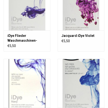
iDye Flieder
Jacquard iDye Violet
Waschmaschinen-
€5,50
Stofffarbe
€5,50