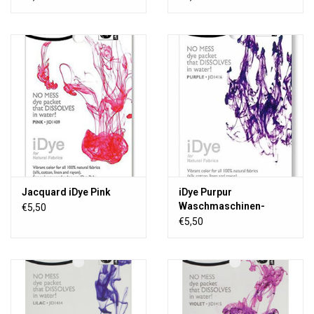
Jacquard iDye Pink
iDye Purpur
Waschmaschinen-
€5,50
Textilfarbstoff
€5,50