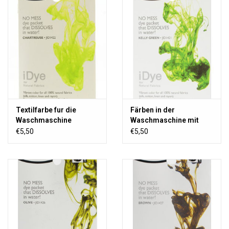
Textilfarbe fur die
Färben in der
Waschmaschine
Waschmaschine mit
Chartreuse
iDye Kelly Green
€5,50
€5,50