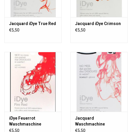
Jacquard iDye True Red
Jacquard iDye Crimson
€5,50
€5,50
iDye Feuerrot
Jacquard
Waschmaschine
Waschmachine
Textilfarbe
Textilfarbe Scharlachrot
€5,50
€5,50