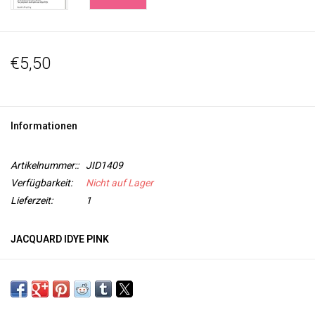
€5,50
Informationen
Artikelnummer::
JID1409
Verfügbarkeit:
Nicht auf Lager
Lieferzeit:
1
JACQUARD IDYE PINK
iDye
ist ein wasserlösliches Färbemittel zum Färben von
Naturtextilien
, wie Seide, Leinen, Baumwolle. iDye wird in einer
Farbstoffpackung zum Auflösen geliefert, so dass kein Pulver