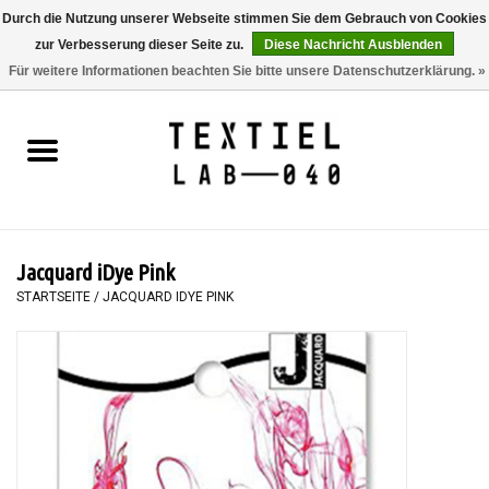
Durch die Nutzung unserer Webseite stimmen Sie dem Gebrauch von Cookies
zur Verbesserung dieser Seite zu.
Diese Nachricht Ausblenden
0 Artikel - €0,00
Für weitere Informationen beachten Sie bitte unsere Datenschutzerklärung. »
Startseite
BÜCHER
FÄRBEN
Jacquard iDye Pink
MALEN
STARTSEITE
/
JACQUARD IDYE PINK
TEXTIL
WORKSHOPS
SPECIALS