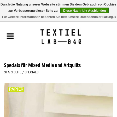
Durch die Nutzung unserer Webseite stimmen Sie dem Gebrauch von Cookies
zur Verbesserung dieser Seite zu.
Diese Nachricht Ausblenden
0 Artikel - €0,00
Für weitere Informationen beachten Sie bitte unsere Datenschutzerklärung. »
Startseite
BÜCHER
FÄRBEN
Specials für Mixed Media und Artquilts
MALEN
STARTSEITE
/
SPECIALS
TEXTIL
PAPIER
WORKSHOPS
SPECIALS