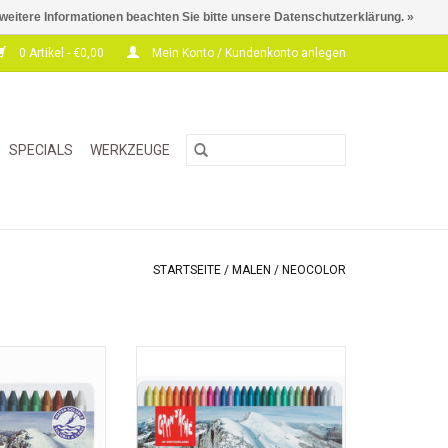
 weitere Informationen beachten Sie bitte unsere Datenschutzerklärung. »
0 Artikel - €0,00
Mein Konto / Kundenkonto anlegen
SPECIALS
WERKZEUGE
STARTSEITE
/
MALEN
/
NEOCOLOR
 wasserlösliches,
Neocolor II ist wasserlösliches,
tes Pastell mit
hochpigmentiertes Pastell mit
r Deckkraft und
hervorragender Deckkraft und
Lichtechtheit für
ausgezeichneter Lichtechtheit für
nass und trocken
Künstler. Kann nass und trocken