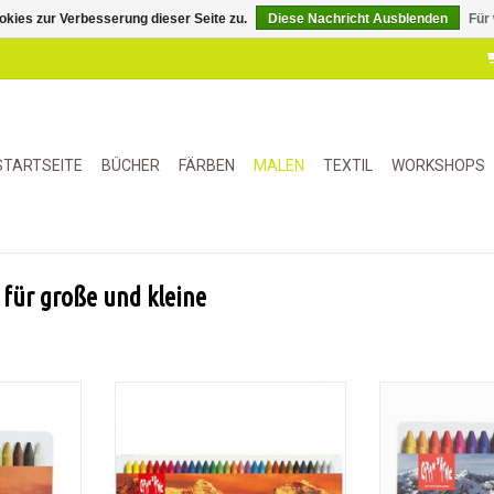
kies zur Verbesserung dieser Seite zu.
Diese Nachricht Ausblenden
Für
STARTSEITE
BÜCHER
FÄRBEN
MALEN
TEXTIL
WORKSHOPS
 für große und kleine
mentierte
Wasserfeste hochpigmentierte
Neocolor II ist
 mit
Wachsmalstifte mit
hochpigmentier
kraft und
hervorragender Deckkraft und
hervorragende
htechtheit
ausgezeichneter Lichtechtheit
ausgezeichneter 
che.
von Caran d'Ache.
Künstler. Kann 