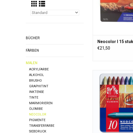
ZUM WARENKORB HI
BÜCHER
Neocolor I 15 stu
€21,50
FÄRBEN
MALEN
ACRYLFARBE
Wasserfeste hochpig
ALKOHOL
Wachsmalstifte
BRUSHO
hervorragender Deck
GRAPHITINT
ausgezeichneter Lic
INKTENSE
von Caran d'A
TINTE
MARMORIEREN
ZUM WARENKORB HI
ÖLFARBE
NEOCOLOR
PIGMENTE
TRANSFERFARBE
SIEBDRUCK