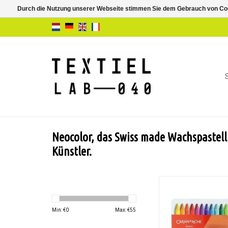
Durch die Nutzung unserer Webseite stimmen Sie dem Gebrauch von Coo
Neocolor, das Swiss made Wachspastell
Künstler.
Wasserfeste hochpig
Wachsmalstifte
hervorragender Deck
Min: €
0
Max: €
55
ausgezeichneter Lic
von Caran d'A