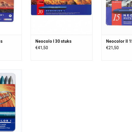
verwende
NZUFÜGEN
ZUM WARENKORB HINZUFÜGEN
ZUM WARENKO
ks
Neocolo I 30 stuks
Neocolor II 1
€41,50
€21,50
mentierte
 mit
kraft und
htechtheit
che.
NZUFÜGEN