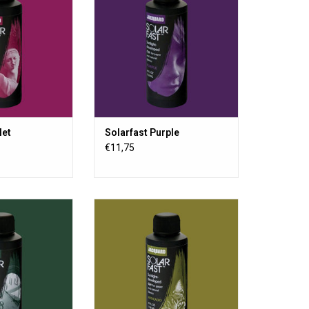
onne (UV-licht)
Einfluss von Sonne (UV-licht)
r Verwendung auf
entwickelt. Zur Verwendung auf
lz, Papier usw.
Textilien, Holz, Papier usw.
RB HINZUFÜGEN
let
Solarfast Purple
€11,75
e Farbe in der sich
SolarFast ist eine Farbe in der sich
rbstoff unter dem
der sich der Farbstoff unter dem
onne (UV-licht)
Einfluss von Sonne (UV-licht)
r Verwendung auf
entwickelt. Zur Verwendung auf
lz, Papier usw.
Textilien, Holz, Papier usw.
ZUM WARENKORB HINZUFÜGEN