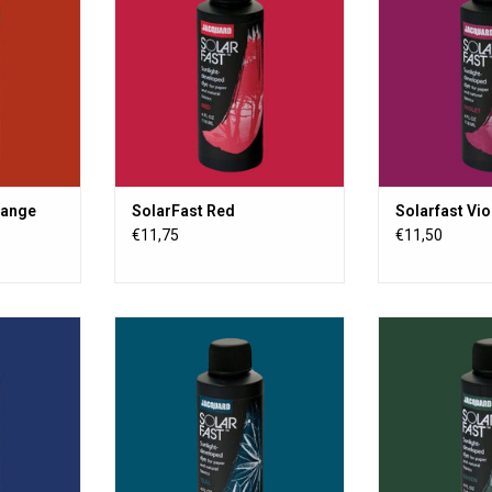
UV-licht)
Einfluss von Sonne (UV-licht)
Einfluss von S
endung auf
entwickelt. Zur Verwendung auf
entwickelt. Zu
pier usw.
Textilien, Holz, Papier usw.
Textilien, Ho
NZUFÜGEN
ZUM WARENKORB HINZUFÜGEN
ZUM WARENKO
range
SolarFast Red
Solarfast Vio
€11,75
€11,50
e in der sich
SolarFast ist eine Farbe in der sich
SolarFast ist ein
f unter dem
der sich der Farbstoff unter dem
der sich der Fa
UV-licht)
Einfluss von Sonne (UV-licht)
Einfluss von S
endung auf
entwickelt. Zur Verwendung auf
entwickelt. Zu
pier usw.
Textilien, Holz, Papier usw.
Textilien, Ho