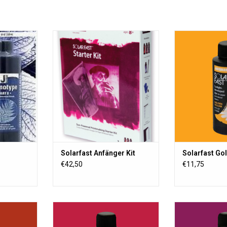
-Set können
Solarfast Anfänger Kit
Solarfast ist e
eichhaltige
Emulsion, in der 
erstellen.
unter dem 
r keine
Sonnenlicht (UV-
ur den
und fixiert. Zu
inige
Textilien, Ho
en.
ZUM WARENKO
NZUFÜGEN
Solarfast Anfänger Kit
Solarfast Go
€42,50
€11,75
e in der sich
SolarFast ist eine Farbe in der sich
SolarFast ist ein
f unter dem
der sich der Farbstoff unter dem
der sich der Fa