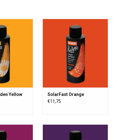
ine fotografische
SolarFast ist eine Farbe in der sich
sich der Farbstoff
der sich der Farbstoff unter dem
Einfluss von
Einfluss von Sonne (UV-licht)
Licht) entwickelt
entwickelt. Zur Verwendung auf
r Verwendung auf
Textilien, Holz, Papier usw.
lz, Papier usw.
ZUM WARENKORB HINZUFÜGEN
RB HINZUFÜGEN
lden Yellow
SolarFast Orange
€11,75
e Farbe in der sich
SolarFast ist eine Farbe in der sich
rbstoff unter dem
der sich der Farbstoff unter dem