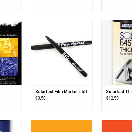
t eine
SolarFast Film Marker für ein
SolarFast-V
 speziell für
gezeichnetes Negativ!
verwendet, um d
einem
Verwenden Sie den Marker
SolarFast-Fa
beschichtet
zusammen mit unserem
Siebdruckan
 SolarFast
SolarFast Film und SolarFast
erh
ive für
Farben.
rFast-Farbe
ZUM WARENKORB HINZUFÜGEN
.
NZUFÜGEN
Solarfast Film Markierstift
Solarfast Th
€3,50
€12,50
ntfernt
Solarfast ist eine fotografische
Solarfast ist e
ast-Farben
Farbe, bei der sich der Farbstoff im
Farbe, bei der si