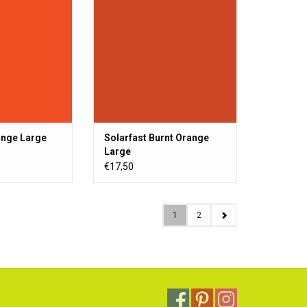
Licht) entwickelt.
Sonnenlicht (UV-Licht) entwickelt.
ien, Holz, Papier
Kann auf Textilien, Holz, Papier
ndet werden.
usw. verwendet werden.
RB HINZUFÜGEN
ZUM WARENKORB HINZUFÜGEN
ange Large
Solarfast Burnt Orange
Large
€17,50
1
2