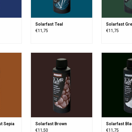
Solarfast Teal
Solarfast Gr
€11,75
€11,75
e in der sich
SolarFast ist eine Farbe in der sich
SolarFast ist ein
f unter dem
der sich der Farbstoff unter dem
der sich der Fa
UV-licht)
Einfluss von Sonne (UV-licht)
Einfluss von S
endung auf
entwickelt. Zur Verwendung auf
entwickelt. Zu
pier usw.
Textilien, Holz, Papier usw.
Textilien, Ho
NZUFÜGEN
ZUM WARENKORB HINZUFÜGEN
t Sepia
Solarfast Brown
Solarfast Bl
€11,50
€11,75