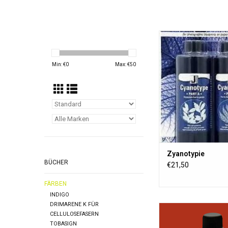
Mit diesem Cyanotype
Sie selbst zu Hause r
Blaupausen auf Stoff 
Min: €
0
Max: €
50
Sie brauchen dafü
Dunkelkammer, n
Cyanotype und e
Sonnenstrahl
ZUM WARENKORB HI
Zyanotypie
BÜCHER
€21,50
FÄRBEN
INDIGO
DRIMARENE K FÜR
SolarFast ist eine Farb
CELLULOSEFASERN
der sich der Farbstof
TOBASIGN