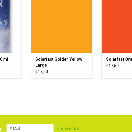
isiko von
Sonnenlicht (UV-Licht) entwickelt.
Sonnenlicht (UV-
Waschen.
Kann auf Textilien, Holz, Papier
Kann auf Textil
usw. verwendet werden.
usw. verwe
ZUM WARENKORB HINZUFÜGEN
ZUM WARENKO
0 ml
Solarfast Golden Yellow
Solarfast Or
Large
€17,50
€17,50
:
ABONNIEREN