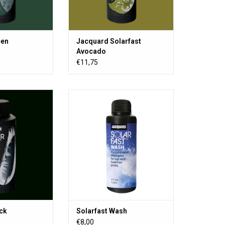
een
Jacquard Solarfast
Avocado
€11,75
e Farbe in der sich
SolarFast entfernt nicht
rbstoff unter dem
entwickelten Farbstoff von
onne (UV-licht)
Drucken und verringert das Risiko
r Verwendung auf
von Rückfärbungen beim
lz, Papier usw.
Waschen.
ack
Solarfast Wash
€8,00