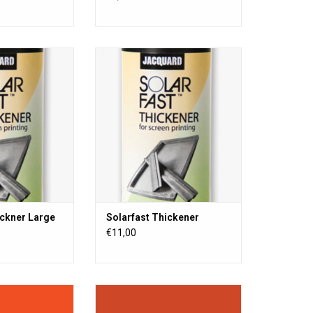
erdicker wird
SolarFast-Verdicker wird
ie Viskosität von
verwendet, um die Viskosität von
rbstoffen für
SolarFast-Farbstoffen für
wendungen zu
Siebdruckanwendungen zu
öhen.
erhöhen.
ZUM WARENKORB HINZUFÜGEN
ickner Large
Solarfast Thickener
€11,00
ine fotografische
Solarfast ist eine fotografische
ch der Farbstoff im
Farbe, bei der sich der Farbstoff im