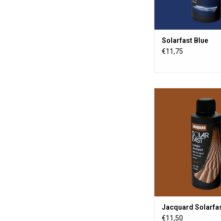
Solarfast Blue
€11,75
SolarFast ist eine Farb
der sich der Farbstof
Einfluss von Sonne (
entwickelt. Zur Verw
Textilien, Holz, Pa
ZUM WARENKORB HI
Jacquard Solarfas
€11,50