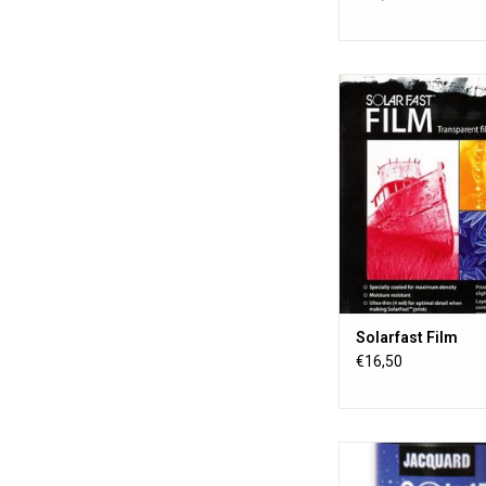
SolarFast Film is
transparente Folie, die
den Druck mit 
Tintenstrahldrucker 
wurde. Verwenden Sie
Film, um Fotonegat
Solardrucke mit Sola
zu erstellen
ZUM WARENKORB HI
Solarfast Film
€16,50
Solarfast Wash e
unentwickelte Solarf