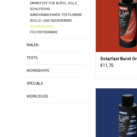
Einfluss von Sonne (
FARBSTOFF FÜR ACRYL, HOLZ,
entwickelt. Zur Verw
SCHILFROHR
Textilien, Holz, Pa
WASCHMASCHINEN TEXTILFARBE
WOLLE- UND SEIDENFARBE
ZUM WARENKORB HI
SOLARDRUCKE
POLYESTERFARBE
MALEN
TEXTIL
Solarfast Burnt O
€11,75
WORKSHOPS
SPECIALS
SolarFast ist eine Farb
WERKZEUGE
der sich der Farbstof
Einfluss von Sonne (
entwickelt. Zur Verw
Textilien, Holz, Pa