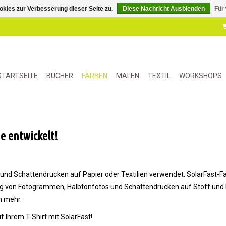
kies zur Verbesserung dieser Seite zu.
Diese Nachricht Ausblenden
Für
STARTSEITE
BÜCHER
FÄRBEN
MALEN
TEXTIL
WORKSHOPS
ne entwickelt!
nd Schattendrucken auf Papier oder Textilien verwendet. SolarFast-Far
lung von Fotogrammen, Halbtonfotos und Schattendrucken auf Stoff und 
m mehr.
 Ihrem T-Shirt mit SolarFast!