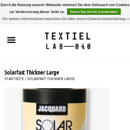
Durch die Nutzung unserer Webseite stimmen Sie dem Gebrauch von Cookies
zur Verbesserung dieser Seite zu.
Diese Nachricht Ausblenden
0 Artikel - €0,00
Für weitere Informationen beachten Sie bitte unsere Datenschutzerklärung. »
Startseite
BÜCHER
FÄRBEN
Solarfast Thickner Large
MALEN
STARTSEITE
/
SOLARFAST THICKNER LARGE
TEXTIL
WORKSHOPS
SPECIALS