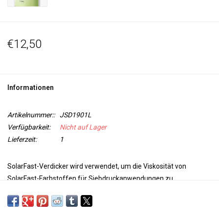
€12,50
Informationen
Artikelnummer::
JSD1901L
Verfügbarkeit:
Nicht auf Lager
Lieferzeit:
1
SolarFast-Verdicker wird verwendet, um die Viskosität von
SolarFast-Farbstoffen für Siebdruckanwendungen zu
erhöhen.
Fügen Sie den Verdicker der SolarFast-Farbe hinzu und
machen Sie eine Druckpaste für schöne Siebdrucke auf Stoff,
Holz oder Papier.