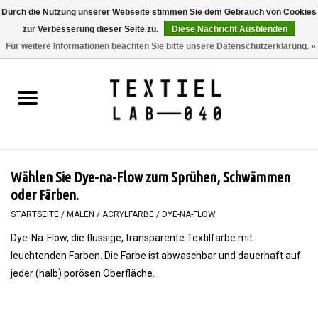
Durch die Nutzung unserer Webseite stimmen Sie dem Gebrauch von Cookies
zur Verbesserung dieser Seite zu.
Diese Nachricht Ausblenden
0 Artikel - €0,00
Für weitere Informationen beachten Sie bitte unsere Datenschutzerklärung. »
Startseite
BÜCHER
FÄRBEN
Wählen Sie Dye-na-Flow zum Sprühen, Schwämmen
MALEN
oder Färben.
STARTSEITE
/
MALEN
/
ACRYLFARBE
/
DYE-NA-FLOW
TEXTIL
Dye-Na-Flow, die flüssige, transparente Textilfarbe mit
leuchtenden Farben. Die Farbe ist abwaschbar und dauerhaft auf
WORKSHOPS
jeder (halb) porösen Oberfläche.
SPECIALS