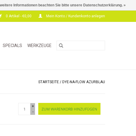
 weitere Informationen beachten Sie bitte unsere Datenschutzerklärung. »
0 Artikel - €0,00
Mein Konto / Kundenkonto anlegen
SPECIALS
WERKZEUGE
STARTSEITE
/
DYE-NA-FLOW AZURBLAU
+
ZUM WARENKORB HINZUFÜGEN
-