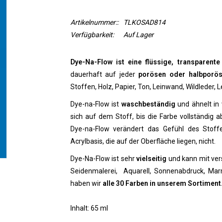
Artikelnummer::
TLKOSAD814
Verfügbarkeit:
Auf Lager
Dye-Na-Flow ist eine flüssige, transparente
dauerhaft auf jeder
porösen oder halbporös
Stoffen, Holz, Papier, Ton, Leinwand, Wildleder, 
Dye-na-Flow ist
waschbeständig
und ähnelt in v
sich auf dem Stoff, bis die Farbe vollständig ab
Dye-na-Flow verändert das Gefühl des Stoff
Acrylbasis, die auf der Oberfläche liegen, nicht.
Dye-Na-Flow ist sehr
vielseitig
und kann mit ve
Seidenmalerei, Aquarell, Sonnenabdruck, Mar
haben wir
alle 30 Farben in unserem Sortiment
Inhalt: 65 ml