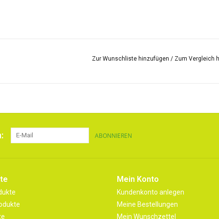
Zur Wunschliste hinzufügen
/
Zum Vergleich 
:
ABONNIEREN
te
Mein Konto
dukte
Kundenkonto anlegen
odukte
Meine Bestellungen
te
Mein Wunschzettel