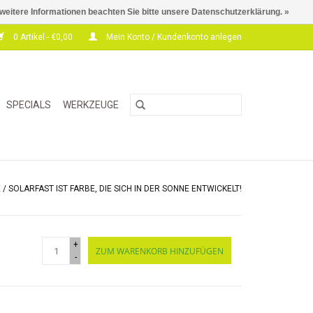
 weitere Informationen beachten Sie bitte unsere Datenschutzerklärung. »
0 Artikel - €0,00
Mein Konto / Kundenkonto anlegen
SPECIALS
WERKZEUGE
E
/
SOLARFAST IST FARBE, DIE SICH IN DER SONNE ENTWICKELT!
+
ZUM WARENKORB HINZUFÜGEN
-