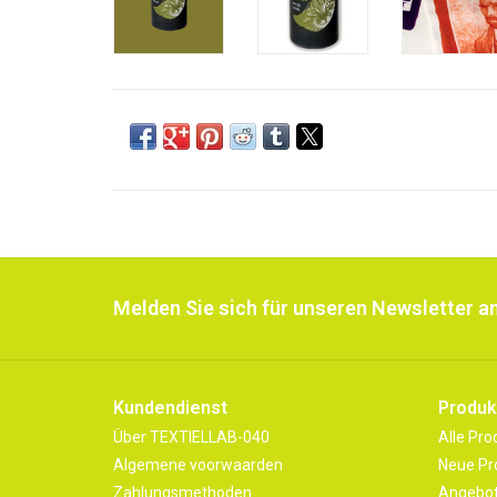
Melden Sie sich für unseren Newsletter an
Kundendienst
Produk
Über TEXTIELLAB-040
Alle Pro
Algemene voorwaarden
Neue Pr
Zahlungsmethoden
Angebo