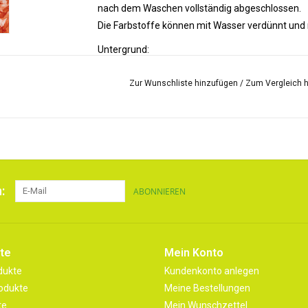
nach dem Waschen vollständig abgeschlossen.
Die Farbstoffe können mit Wasser verdünnt und
Untergrund:
SolarFast eignet sich für alle Naturfasern wie B
mehr.
Zur Wunschliste hinzufügen
/
Zum Vergleich 
Das Jacquard SolarFast-Sortiment besteht aus 14
:
ABONNIEREN
te
Mein Konto
dukte
Kundenkonto anlegen
odukte
Meine Bestellungen
te
Mein Wunschzettel