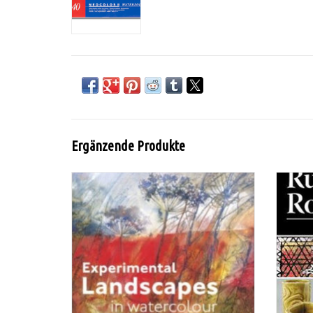
Ergänzende Produkte
Experimental Landscapes in Watercolour /
Rubb
Ann Blockley
Z
ZUM WARENKORB HINZUFÜGEN