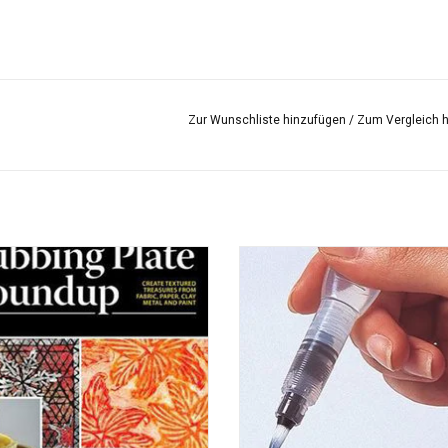
Zur Wunschliste hinzufügen
/
Zum Vergleich 
ing Plate Roundup / Shelly Stokes
Ein Pinsel mit eingebautem
Wasserbehälter, mit dem Sie unt
UM WARENKORB HINZUFÜGEN
malen können. Kann auch mit B
verwendet werden.
ZUM WARENKORB HINZUFÜG