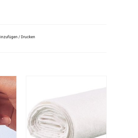
hinzufügen
/
Drucken
Evolon ist ein synthetischer Vliesstoff. Es
erwegs
besteht aus Polyester- und Nylon-
rusho
Mikrofasern
EN