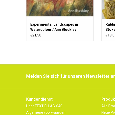
Experimental Landscapes in
Rubbi
Watercolour / Ann Blockley
Stok
€21,50
€18,0
Melden Sie sich für unseren Newsletter an
Kundendienst
Produk
Über TEXTIELLAB-040
Alle Pro
Algemene voorwaarden
Neue Pr