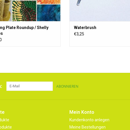
ng Plate Roundup / Shelly
Waterbrush
es
€3,25
0
:
ABONNIEREN
te
Mein Konto
dukte
Kundenkonto anlegen
odukte
Meine Bestellungen