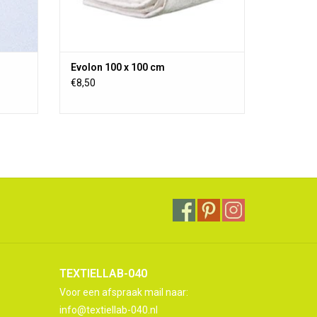
Evolon 100 x 100 cm
€8,50
TEXTIELLAB-040
Voor een afspraak mail naar:
info@textiellab-040.nl