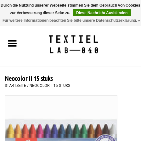
Durch die Nutzung unserer Webseite stimmen Sie dem Gebrauch von Cookies
zur Verbesserung dieser Seite zu.
Diese Nachricht Ausblenden
0 Artikel - €0,00
Für weitere Informationen beachten Sie bitte unsere Datenschutzerklärung. »
Startseite
BÜCHER
FÄRBEN
Neocolor II 15 stuks
MALEN
STARTSEITE
/
NEOCOLOR II 15 STUKS
TEXTIL
WORKSHOPS
SPECIALS