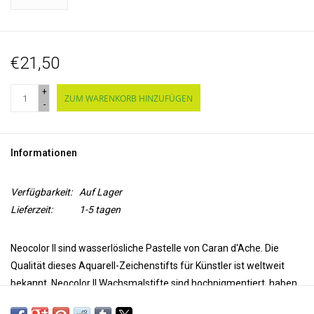
€21,50
+
ZUM WARENKORB HINZUFÜGEN
-
Informationen
Verfügbarkeit:
Auf Lager
Lieferzeit:
1-5 tagen
Neocolor II sind wasserlösliche Pastelle von Caran d'Ache. Die
Qualität dieses Aquarell-Zeichenstifts für Künstler ist weltweit
bekannt. Neocolor II Wachsmalstifte sind hochpigmentiert, haben
eine hervorragende Deckkraft und eine hervorragende