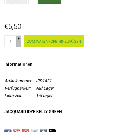
€5,50
+
ZUM WARENKORB HINZUFÜGEN
-
Informationen
Artikelnummer::
JID1421
Verfügbarkeit:
Auf Lager
Lieferzeit:
1-5 tagen
JACQUARD IDYE KELLY GREEN
iDye
ist ein wasserlösliches Färbemittel zum Färben von
Naturtextilien
, wie Seide, Leinen, Baumwolle. iDye wird in einer