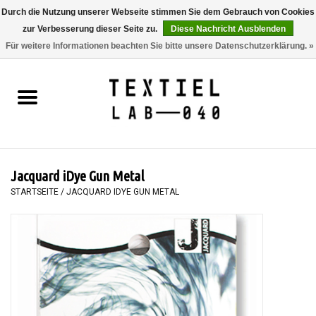
Durch die Nutzung unserer Webseite stimmen Sie dem Gebrauch von Cookies
zur Verbesserung dieser Seite zu.
Diese Nachricht Ausblenden
0 Artikel - €0,00
Für weitere Informationen beachten Sie bitte unsere Datenschutzerklärung. »
Startseite
BÜCHER
FÄRBEN
Jacquard iDye Gun Metal
MALEN
STARTSEITE
/
JACQUARD IDYE GUN METAL
TEXTIL
WORKSHOPS
SPECIALS