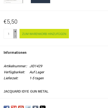
€5,50
+
ZUM WARENKORB HINZUFÜGEN
-
Informationen
Artikelnummer::
JID1429
Verfügbarkeit:
Auf Lager
Lieferzeit:
1-5 tagen
JACQUARD IDYE GUN METAL
iDye
ist ein wasserlösliches Färbemittel zum Färben von
Naturtextilien
, wie Seide, Leinen, Baumwolle. iDye wird in einer