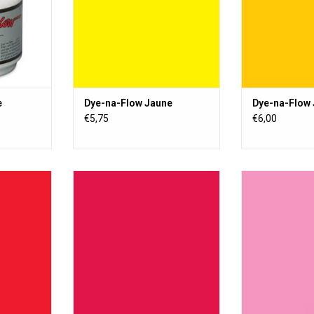
poussière.
pous
NIER
AJOUTER AU PANIER
AJOUTER 
e
Dye-na-Flow Jaune
Dye-na-Flow 
€5,75
€6,00
e liquide
Une peinture textile liquide
Une peinture 
nente sur
transparente, permanente sur
transparente,
e ou semi-
toute surface poreuse ou semi-
toute surface 
crylique ne
poreuse. La peinture acrylique ne
poreuse. La pein
ation de
change pas la sensation de
change pas l
poussière.
pous
NIER
AJOUTER AU PANIER
AJOUTER 