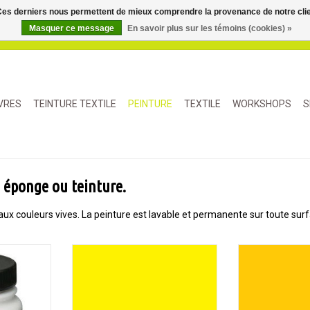
. Ces derniers nous permettent de mieux comprendre la provenance de notre clientè
Masquer ce message
En savoir plus sur les témoins (cookies) »
IVRES
TEINTURE TEXTILE
PEINTURE
TEXTILE
WORKSHOPS
S
, éponge ou teinture.
e aux couleurs vives. La peinture est lavable et permanente sur toute s
e liquide
Une peinture textile liquide
Une peinture 
nente sur
transparente, permanente sur
transparente,
e ou semi-
toute surface poreuse ou semi-
toute surface 
crylique ne
poreuse. La peinture acrylique ne
poreuse. La pein
ation de
change pas la sensation de
change pas l