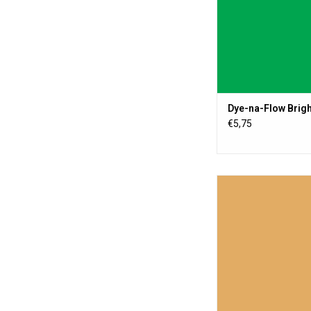
change pas la sens
poussière.
AJOUTER AU PA
Dye-na-Flow Brig
€5,75
Une peinture textil
transparente, perma
toute surface poreus
poreuse. La peinture a
change pas la sens
poussière.
AJOUTER AU PA