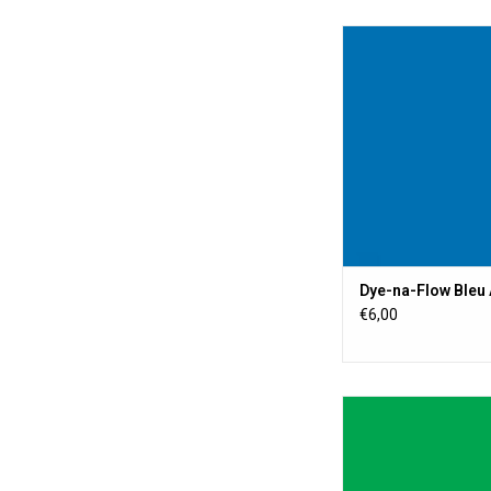
Une peinture textil
transparente, perma
toute surface poreus
poreuse. La peinture a
change pas la sens
poussière.
AJOUTER AU PA
Dye-na-Flow Bleu
€6,00
Une peinture textil
transparente, perma
toute surface poreus
poreuse. La peinture a