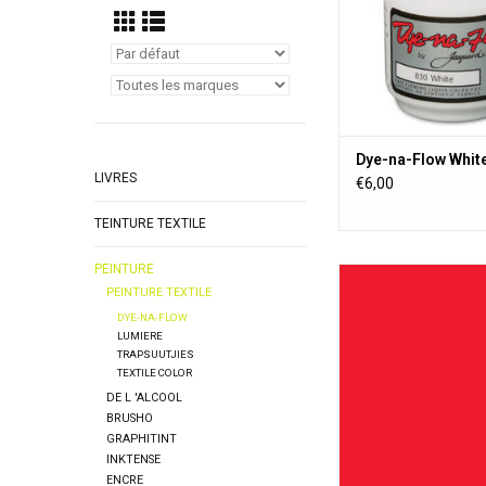
poussière.
AJOUTER AU PA
Dye-na-Flow Whit
LIVRES
€6,00
TEINTURE TEXTILE
PEINTURE
Une peinture textil
PEINTURE TEXTILE
transparente, perma
toute surface poreus
DYE-NA-FLOW
LUMIERE
poreuse. La peinture a
TRAPSUUTJIES
change pas la sens
TEXTILE COLOR
poussière.
DE L 'ALCOOL
AJOUTER AU PA
BRUSHO
GRAPHITINT
INKTENSE
ENCRE