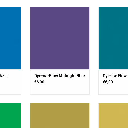
e liquide
Une peinture textile liquide
Une peinture 
nente sur
transparente, permanente sur
transparente,
e ou semi-
toute surface poreuse ou semi-
toute surface 
crylique ne
poreuse. La peinture acrylique ne
poreuse. La pein
ation de
change pas la sensation de
change pas l
poussière.
pous
NIER
AJOUTER AU PANIER
AJOUTER 
 Azur
Dye-na-Flow Midnight Blue
Dye-na-Flow 
€6,00
€6,00
e liquide
Une peinture textile liquide
Une peinture 
nente sur
transparente, permanente sur
transparente,
e ou semi-
toute surface poreuse ou semi-
toute surface 
crylique ne
poreuse. La peinture acrylique ne
poreuse. La pein