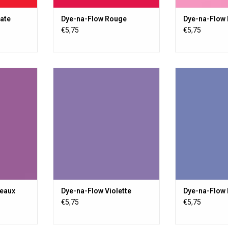
ate
Dye-na-Flow Rouge
Dye-na-Flow
€5,75
€5,75
e liquide
Une peinture textile liquide
Une peinture 
nente sur
transparente, permanente sur
transparente,
e ou semi-
toute surface poreuse ou semi-
toute surface 
crylique ne
poreuse. La peinture acrylique ne
poreuse. La pein
ation de
change pas la sensation de
change pas l
poussière.
pous
NIER
AJOUTER AU PANIER
AJOUTER 
eaux
Dye-na-Flow Violette
Dye-na-Flow
€5,75
€5,75