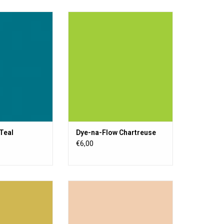
textile liquide
Une peinture textile liquide
 permanente sur
transparente, permanente sur
poreuse ou semi-
toute surface poreuse ou semi-
ture acrylique ne
poreuse. La peinture acrylique ne
a sensation de
change pas la sensation de
sière.
poussière.
AU PANIER
AJOUTER AU PANIER
Teal
Dye-na-Flow Chartreuse
€6,00
textile liquide
Une peinture textile liquide
 permanente sur
transparente, permanente sur
poreuse ou semi-
toute surface poreuse ou semi-
ture acrylique ne
poreuse. La peinture acrylique ne