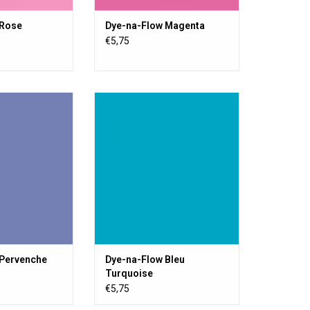
 Rose
Dye-na-Flow Magenta
€5,75
textile liquide
Une peinture textile liquide
 permanente sur
transparente, permanente sur
poreuse ou semi-
toute surface poreuse ou semi-
ture acrylique ne
poreuse. La peinture acrylique ne
a sensation de
change pas la sensation de
sière.
poussière.
AU PANIER
AJOUTER AU PANIER
 Pervenche
Dye-na-Flow Bleu
Turquoise
€5,75