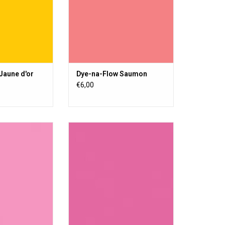
sière.
poussière.
AU PANIER
AJOUTER AU PANIER
Jaune d'or
Dye-na-Flow Saumon
€6,00
textile liquide
Une peinture textile liquide
 permanente sur
transparente, permanente sur
poreuse ou semi-
toute surface poreuse ou semi-
ture acrylique ne
poreuse. La peinture acrylique ne
a sensation de
change pas la sensation de
sière.
poussière.
AU PANIER
AJOUTER AU PANIER