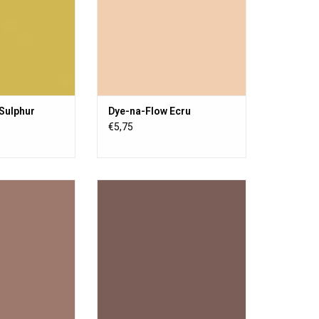
a sensation de
change pas la sensation de
sière.
poussière.
AU PANIER
AJOUTER AU PANIER
Sulphur
Dye-na-Flow Ecru
€5,75
textile liquide
Une peinture textile liquide
 permanente sur
transparente, permanente sur
poreuse ou semi-
toute surface poreuse ou semi-
ture acrylique ne
poreuse. La peinture acrylique ne
a sensation de
change pas la sensation de
sière.
poussière.
AU PANIER
AJOUTER AU PANIER