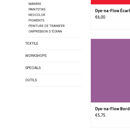
MARBRE
PAINTSTIKS
Dye-na-Flow Écarl
NEOCOLOR
€6,00
PIGMENTS
PEINTURE DE TRANSFER
OMPRESSION D`ÉCRAN
Une peinture textil
TEXTILE
transparente, perma
toute surface poreus
WORKSHOPS
poreuse. La peinture a
change pas la sens
SPECIALS
poussière.
AJOUTER AU PA
OUTILS
Dye-na-Flow Bord
€5,75