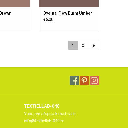
 Brown
Dye-na-Flow Burnt Umber
€6,00
1
2
TEXTIELLAB-040
Voor een afspraak mail naar:
info@textiellab-040.nl