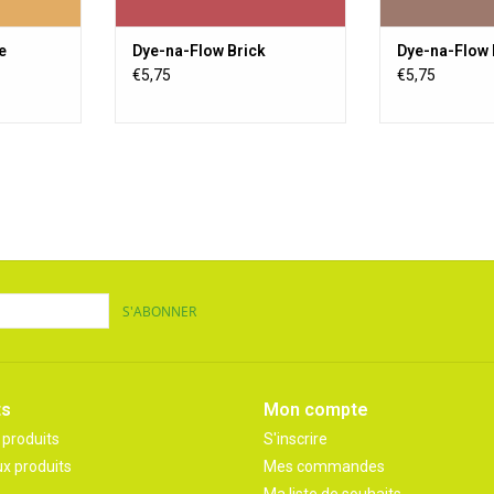
e
Dye-na-Flow Brick
Dye-na-Flow
€5,75
€5,75
S'ABONNER
ts
Mon compte
 produits
S'inscrire
x produits
Mes commandes
Ma liste de souhaits