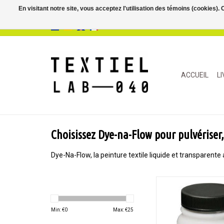
En visitant notre site, vous acceptez l'utilisation des témoins (cookies)
ACCUEIL
L
Choisissez Dye-na-Flow pour pulvériser
Dye-Na-Flow, la peinture textile liquide et transparent
Une peinture textil
transparente, perma
toute surface poreus
Min: €
0
Max: €
25
poreuse. La peinture a
change pas la sens