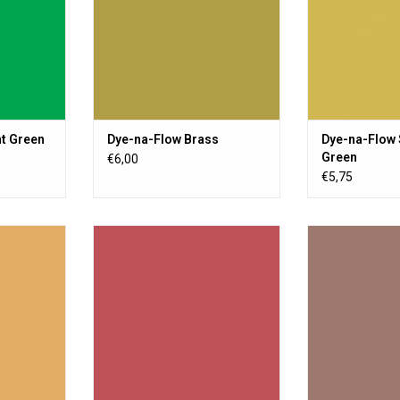
ation de
change pas la sensation de
change pas l
poussière.
pous
NIER
AJOUTER AU PANIER
AJOUTER 
ht Green
Dye-na-Flow Brass
Dye-na-Flow 
Green
€6,00
€5,75
e liquide
Une peinture textile liquide
Une peinture 
nente sur
transparente, permanente sur
transparente,
e ou semi-
toute surface poreuse ou semi-
toute surface 
crylique ne
poreuse. La peinture acrylique ne
poreuse. La pein
ation de
change pas la sensation de
change pas l
poussière.
pous
NIER
AJOUTER AU PANIER
AJOUTER 