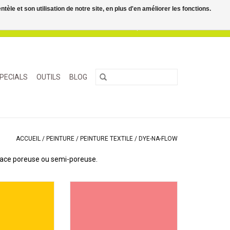
le et son utilisation de notre site, en plus d'en améliorer les fonctions.
0 Articles - €0,00
Mon compte / S'inscrire
PECIALS
OUTILS
BLOG
ACCUEIL
/
PEINTURE
/
PEINTURE TEXTILE
/
DYE-NA-FLOW
urface poreuse ou semi-poreuse.
textile liquide
Une peinture textile liquide
 permanente sur
transparente, permanente sur
poreuse ou semi-
toute surface poreuse ou semi-
ture acrylique ne
poreuse. La peinture acrylique ne
a sensation de
change pas la sensation de