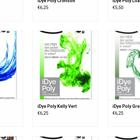
iDye Poly Crimson
iDye Poly Lil
€6,25
€5,50
ue tous les
iDye Poly teint presque tous les
iDye Poly teint
iques, y
matériaux synthétiques, y
matériaux sy
les disques
compris les boutons, les disques
compris les bou
imprimés en
à frisbee, les objets imprimés en
à frisbee, les o
aux en filet
3D, les jouets, les rideaux en filet
3D, les jouets, l
oly-coton.
et les mélanges de poly-coton.
et les mélange
ns 16 belles
iDye est disponible dans 16 belles
iDye est disponi
couleurs.
coul
NIER
AJOUTER AU PANIER
AJOUTER 
iDye Poly Kelly Vert
iDye Poly Gr
€6,25
€6,25
ue tous les
iDye Poly teint presque tous les
iDye Poly teint