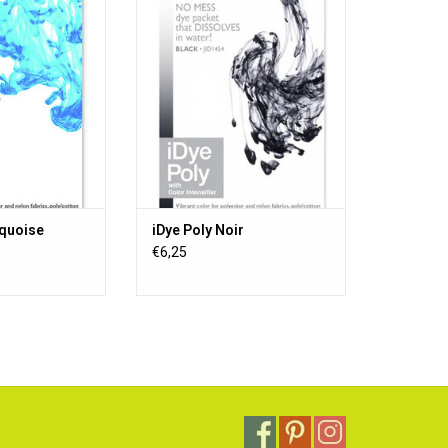
nthétiques, y
matériaux synthétiques, y
tons, les disques
compris les boutons, les disques
bjets imprimés en
à frisbee, les objets imprimés en
es rideaux en filet
3D, les jouets, les rideaux en filet
s de poly-coton.
et les mélanges de poly-coton.
ble dans 16 belles
iDye Poly est disponible dans 16
eurs.
belles couleurs.
AU PANIER
AJOUTER AU PANIER
rquoise
iDye Poly Noir
€6,25