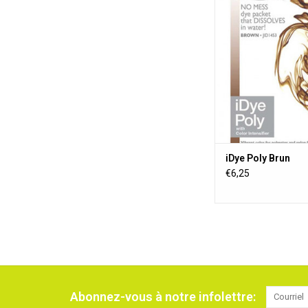
matériaux synthét
compris les boutons, 
à frisbee, les objets 
3D, les jouets, les ride
et les mélanges de p
iDye est disponible da
couleurs.
AJOUTER AU PA
iDye Poly Brun
€6,25
Abonnez-vous à notre infolettre: