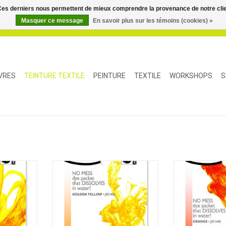
. Ces derniers nous permettent de mieux comprendre la provenance de notre clientè
Masquer ce message
En savoir plus sur les témoins (cookies) »
IVRES
TEINTURE TEXTILE
PEINTURE
TEXTILE
WORKSHOPS
S
ue tous les
iDye Poly teint presque tous les
iDye Poly teint
iques, y
matériaux synthétiques, y
matériaux sy
les disques
compris les boutons, les disques
compris les bou
imprimés en
à frisbee, les objets imprimés en
à frisbee, les o
aux en filet
3D, les jouets, les rideaux en filet
3D, les jouets, l
oly-coton.
et les mélanges de poly-coton.
et les mélange