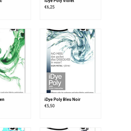
ac
iDye Poly Violet
€6,25
 presque tous les
Dye Poly teint presque tous les
nthétiques, y
matériaux synthétiques, y
tons, les disques
compris les boutons, les disques
bjets imprimés en
à frisbee, les objets imprimés en
es rideaux en filet
3D, les jouets, les rideaux en filet
s de poly-coton.
et les mélanges de poly-coton.
ble dans 16 belles
iDye est disponible dans 16 belles
eurs.
couleurs.
AU PANIER
AJOUTER AU PANIER
een
iDye Poly Bleu Noir
€5,50
 presque tous les
iDye Poly teint presque tous les