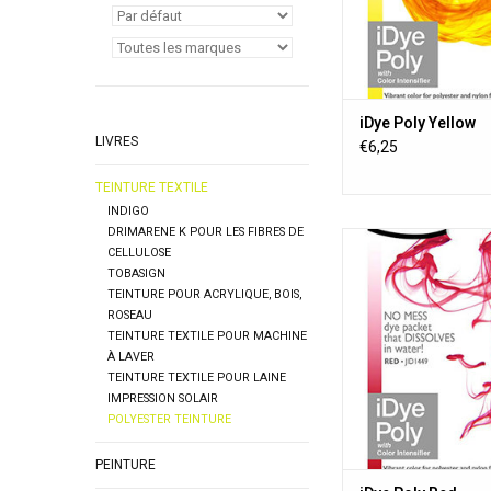
iDye est disponible da
couleurs.
AJOUTER AU PA
iDye Poly Yellow
LIVRES
€6,25
TEINTURE TEXTILE
INDIGO
DRIMARENE K POUR LES FIBRES DE
iDye Poly teint presq
CELLULOSE
matériaux synthét
TOBASIGN
compris les boutons, 
TEINTURE POUR ACRYLIQUE, BOIS,
à frisbee, les objets 
ROSEAU
3D, les jouets, les ride
TEINTURE TEXTILE POUR MACHINE
et les mélanges de p
À LAVER
iDye est disponible da
TEINTURE TEXTILE POUR LAINE
couleurs.
IMPRESSION SOLAIR
POLYESTER TEINTURE
AJOUTER AU PA
PEINTURE