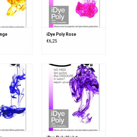
ble dans 16 belles
iDye est disponible dans 16 belles
eurs.
couleurs.
AU PANIER
AJOUTER AU PANIER
ange
iDye Poly Rose
€6,25
 presque tous les
iDye Poly teint presque tous les
nthétiques, y
matériaux synthétiques, y
tons, les disques
compris les boutons, les disques
bjets imprimés en
à frisbee, les objets imprimés en
es rideaux en filet
3D, les jouets, les rideaux en filet
s de poly-coton.
et les mélanges de poly-coton.
ble dans 16 belles
iDye est disponible dans 16 belles
eurs.
couleurs.
AU PANIER
AJOUTER AU PANIER