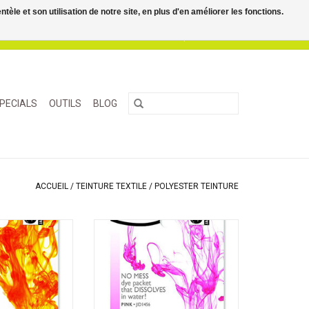
le et son utilisation de notre site, en plus d'en améliorer les fonctions.
0 Articles - €0,00
Mon compte / S'inscrire
PECIALS
OUTILS
BLOG
ACCUEIL
/
TEINTURE TEXTILE
/
POLYESTER TEINTURE
 presque tous les
iDye Poly teint presque tous les
nthétiques, y
matériaux synthétiques, y
tons, les disques
compris les boutons, les disques
bjets imprimés en
à frisbee, les objets imprimés en
es rideaux en filet
3D, les jouets, les rideaux en filet
s de poly-coton.
et les mélanges de poly-coton.