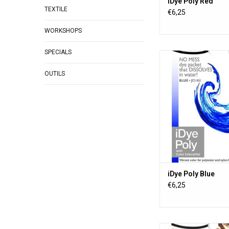
iDye Poly Red
TEXTILE
€6,25
WORKSHOPS
SPECIALS
iDye Poly teint presq
matériaux synthét
OUTILS
compris les boutons, 
à frisbee, les objets 
3D, les jouets, les ride
et les mélanges de p
iDye est disponible da
couleurs.
AJOUTER AU PA
iDye Poly Blue
€6,25
iDye Poly teint presq