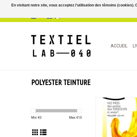
En visitant notre site, vous acceptez l'utilisation des témoins (cookies)
ACCUEIL
L
POLYESTER TEINTURE
iDye Poly teint presq
matériaux synthét
compris les boutons, 
Min: €
0
Max: €
10
à frisbee, les objets 
3D, les jouets, les ride
et les mélanges de p