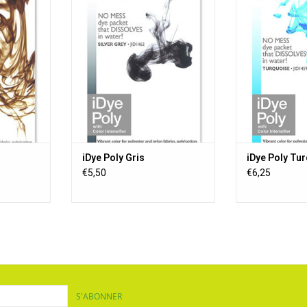
iques, y
matériaux synthétiques, y
matériaux sy
les disques
compris les boutons, les disques
compris les bou
imprimés en
à frisbee, les objets imprimés en
à frisbee, les o
aux en filet
3D, les jouets, les rideaux en filet
3D, les jouets, l
oly-coton.
et les mélanges de poly-coton.
et les mélange
ns 16 belles
iDye est disponible dans 16 belles
iDye est disponi
couleurs.
coul
NIER
AJOUTER AU PANIER
AJOUTER 
iDye Poly Gris
iDye Poly Tu
€5,50
€6,25
S'ABONNER