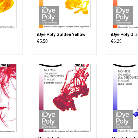
ns 16 belles
iDye est disponible dans 16 belles
iDye est disponi
couleurs.
coul
NIER
AJOUTER AU PANIER
AJOUTER 
iDye Poly Golden Yellow
iDye Poly Or
€5,50
€6,25
ue tous les
iDye Poly teint presque tous les
iDye Poly teint
iques, y
matériaux synthétiques, y
matériaux sy
les disques
compris les boutons, les disques
compris les bou
imprimés en
à frisbee, les objets imprimés en
à frisbee, les o
aux en filet
3D, les jouets, les rideaux en filet
3D, les jouets, l
oly-coton.
et les mélanges de poly-coton.
et les mélange
ns 16 belles
iDye est disponible dans 16 belles
iDye est disponi
couleurs.
coul
NIER
AJOUTER AU PANIER
AJOUTER 