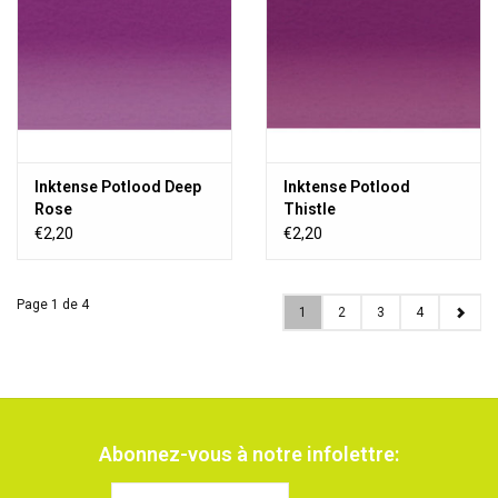
Inktense Potlood Deep
Inktense Potlood
Rose
Thistle
€2,20
€2,20
Page 1 de 4
1
2
3
4
Abonnez-vous à notre infolettre: