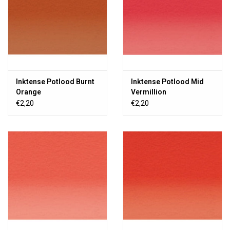
Inktense Potlood Burnt
Inktense Potlood Mid
Orange
Vermillion
€2,20
€2,20