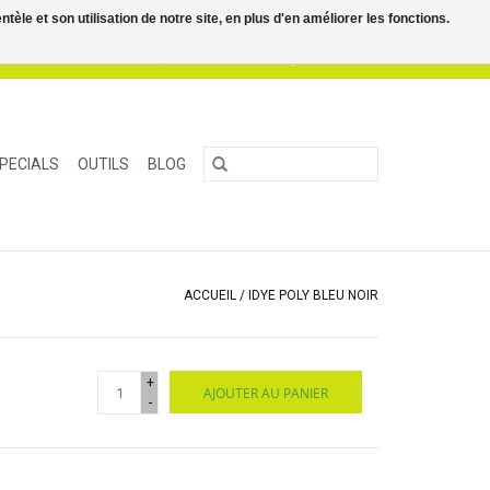
le et son utilisation de notre site, en plus d'en améliorer les fonctions.
0 Articles - €0,00
Mon compte / S'inscrire
PECIALS
OUTILS
BLOG
ACCUEIL
/
IDYE POLY BLEU NOIR
+
AJOUTER AU PANIER
-