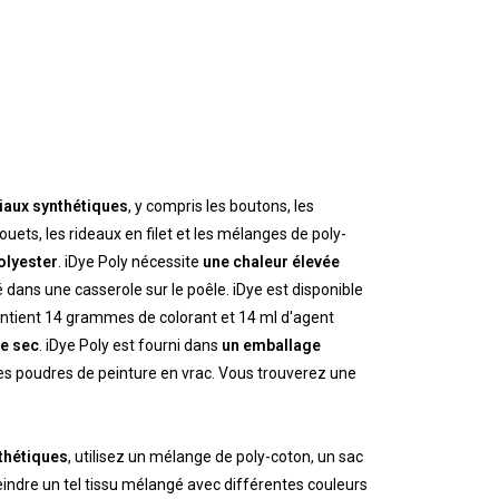
iaux synthétiques
, y compris les boutons, les
ouets, les rideaux en filet et les mélanges de poly-
olyester
. iDye Poly nécessite
une chaleur élevée
é dans une casserole sur le poêle. iDye est disponible
contient 14 grammes de colorant et 14 ml d'agent
le sec
. iDye Poly est fourni dans
un emballage
des poudres de peinture en vrac. Vous trouverez une
nthétiques
, utilisez un mélange de poly-coton, un sac
indre un tel tissu mélangé avec différentes couleurs