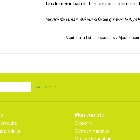
dans le même bain de teinture pour obtenir un eff
Teindre n'a jamais été aussi facile qu'avec le iDye
Ajouter à la liste de souhaits
/
Ajouter pou
S'ABONNER
ts
Mon compte
 produits
S'inscrire
x produits
Mes commandes
Ma liste de souhaits