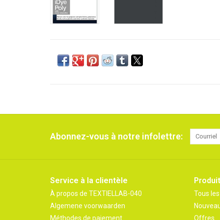
Abonnez-vous à notre infolettre:
Service à la clientèle
Produi
À propos de TEXTIELLAB-040
Tous les
Algemene voorwaarden
Nouveau
Méthodes de paiement
Offres