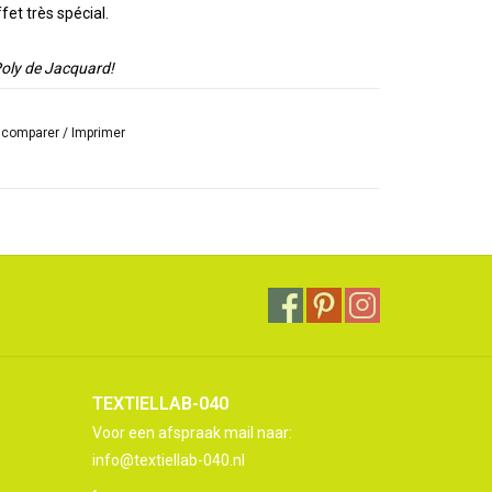
et très spécial.
 Poly de Jacquard!
r comparer
/
Imprimer
TEXTIELLAB-040
Voor een afspraak mail naar:
info@textiellab-040.nl