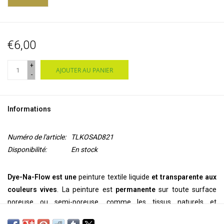
€6,00
+
AJOUTER AU PANIER
-
Informations
Numéro de l'article:
TLKOSAD821
Disponibilité:
En stock
Dye-Na-Flow est une
peinture textile liquide
et transparente aux
couleurs vives
. La peinture est
permanente
sur toute surface
poreuse ou semi-poreuse, comme les tissus naturels et
synthétiques, le bois, le papier, l'argile, la toile, le daim, le cuir et