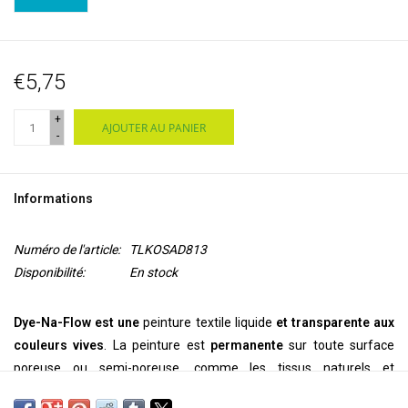
€5,75
+
AJOUTER AU PANIER
-
Informations
Numéro de l'article:
TLKOSAD813
Disponibilité:
En stock
Dye-Na-Flow est une
peinture textile liquide
et transparente aux
couleurs vives
. La peinture est
permanente
sur toute surface
poreuse ou semi-poreuse, comme les tissus naturels et
synthétiques, le bois, le papier, l'argile, la toile, le daim, le cuir et