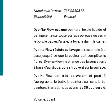
Numéro de l'article:
TLKOSAD817
Disponibilité:
En stock
Dye-Na-Flow est une
peinture textile liquide
et
permanente
sur toute surface poreuse ou semi-
le bois, le papier, l'argile, la toile, le daim, le cuir 
Dye-na-Flow
résiste au lavage
et ressemble à bie
tissu jusqu'à ce que la couleur soit complète
fibres
. Dye-na-Flow ne change pas la sensation du
à base d'acrylique, qui se trouvent sur la surface.
Dye-Na-Flow est
très polyvalent
et peut ê
l'aérographe, le batik, la peinture sur soie, le ti
peinture.
Bien sûr, nous avons
les 30 couleurs 
Volume: 65 ml