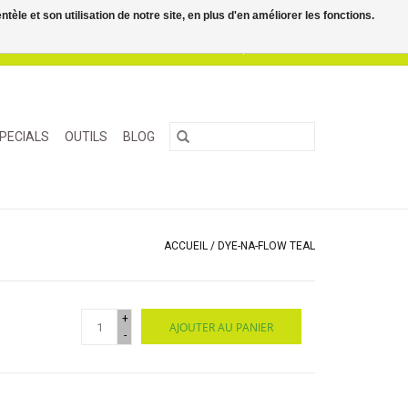
le et son utilisation de notre site, en plus d'en améliorer les fonctions.
0 Articles - €0,00
Mon compte / S'inscrire
PECIALS
OUTILS
BLOG
ACCUEIL
/
DYE-NA-FLOW TEAL
+
AJOUTER AU PANIER
-