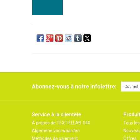
Abonnez-vous à notre infolettre:
Service à la clientèle
Produi
À propos de TEXTIELLAB-040
Tous les
Algemene voorwaarden
Nouveau
Méthodes de paiement
Offres