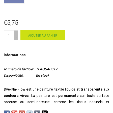
€5,75
+
AJOUTER AU PANIER
-
Informations
Numéro de l'article:
TLKOSAD812
Disponibilité:
En stock
Dye-Na-Flow est une
peinture textile liquide
et transparente aux
couleurs vives
. La peinture est
permanente
sur toute surface
poreuse ou semi-poreuse, comme les tissus naturels et
synthétiques, le bois, le papier, l'argile, la toile, le daim, le cuir et