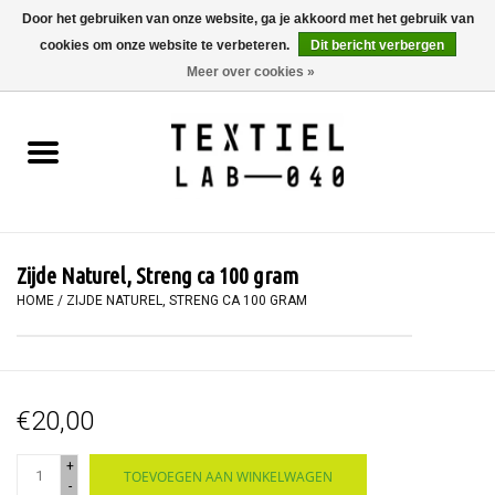
Door het gebruiken van onze website, ga je akkoord met het gebruik van
cookies om onze website te verbeteren.
Dit bericht verbergen
0 Artikelen - €0,00
Meer over cookies »
Home
BOEKEN
TEXTIELVERF
Zijde Naturel, Streng ca 100 gram
SCHILDEREN
HOME
/
ZIJDE NATUREL, STRENG CA 100 GRAM
TEXTIEL
€20,00
WORKSHOPS
+
TOEVOEGEN AAN WINKELWAGEN
SPECIALS
-