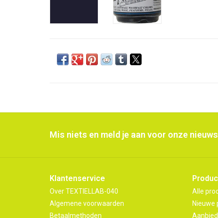
Mis niets en meld je aan voor onze nieuws
Klantenservice
Produc
Over TEXTIELLAB-040
Alle pro
Algemene voorwaarden
Nieuwe 
Betaalmethoden
Aanbied