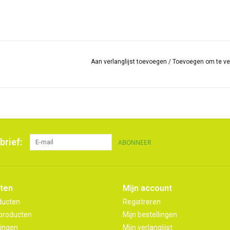
Aan verlanglijst toevoegen
/
Toevoegen om te ve
brief:
ABONNEER
ten
Mijn account
ducten
Registreren
producten
Mijn bestellingen
ingen
Mijn verlanglijst