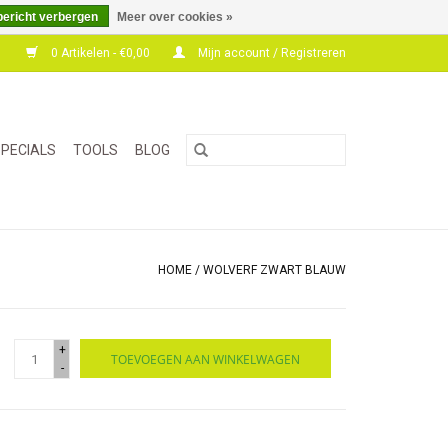
bericht verbergen
Meer over cookies »
0 Artikelen - €0,00
Mijn account / Registreren
PECIALS
TOOLS
BLOG
HOME
/
WOLVERF ZWART BLAUW
+
TOEVOEGEN AAN WINKELWAGEN
-