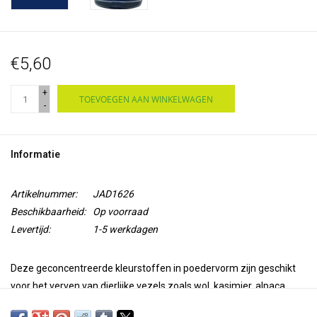
€5,60
+
TOEVOEGEN AAN WINKELWAGEN
-
Informatie
Artikelnummer:
JAD1626
Beschikbaarheid:
Op voorraad
Levertijd:
1-5 werkdagen
Deze geconcentreerde kleurstoffen in poedervorm zijn geschikt
voor het verven van dierlijke vezels zoals wol, kasjmier, alpaca,
veren en zijde. Voeg alleen witte azijn toe aan het verfbad. Het