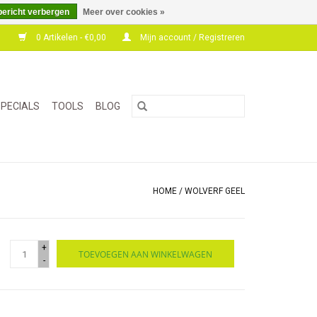
bericht verbergen
Meer over cookies »
0 Artikelen - €0,00
Mijn account / Registreren
PECIALS
TOOLS
BLOG
HOME
/
WOLVERF GEEL
+
TOEVOEGEN AAN WINKELWAGEN
-