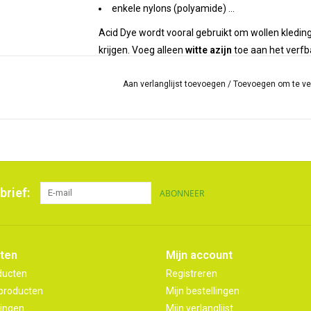
enkele nylons (polyamide) ...
Acid Dye wordt vooral gebruikt om wollen kleding 
krijgen. Voeg alleen
witte azijn
toe aan het verfba
kleurvast. Jacquard's Acid Dyes produceren een
ondergedompeld in een
Aan verlanglijst toevoegen
heet verfbad op het for
/
Toevoegen om te ve
kleding
, kunnen de kleurstoffen ook worden geb
kleurstoffen moeten dan gefixeerd worden met b
Een potje verf bevat
14 gram kleurstof
, voldoe
"Maak je eigen regenboogkleuren met deze reeks 
Voor meer informatie kun je
hier
een PDF van Jac
brief:
ABONNEER
ten
Mijn account
ducten
Registreren
producten
Mijn bestellingen
ingen
Mijn verlanglijst