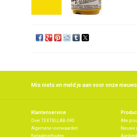
Mis niets en meld je aan voor onze nieuws
Klantenservice
Produc
Over TEXTIELLAB-040
Alle pro
Algemene voorwaarden
Nieuwe 
Betaalmethoden
Aanbied