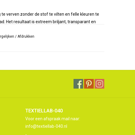
te verven zonder de stof te vilten en felle kleuren te
d. Het resultaat is extreem briljant, transparant en
uniforme kleur
als de stof/vezels worden
nuis
rgelijken
. Naast het verven van
/
Afdrukken
strengen garens
of
ruikt voor verf- of druktoepassingen. De
ehulp van een stoomstrijkijzer.
nde voor het verven van
ca 450 gram
droge vezels.
Acid Dyes in 40 kleuren."
quard downloaden met instructies voor Acid Dye.
TEXTIELLAB-040
Voor een afspraak mail naar:
info@textiellab-040.nl