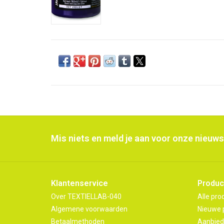
Mis niets en meld je aan voor onze nieuws
Klantenservice
Produc
Over TEXTIELLAB-040
Alle pro
Algemene voorwaarden
Nieuwe 
Betaalmethoden
Aanbied