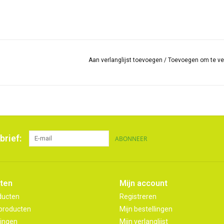
Aan verlanglijst toevoegen
/
Toevoegen om te ve
brief:
ABONNEER
ten
Mijn account
ducten
Registreren
producten
Mijn bestellingen
ingen
Mijn verlanglijst