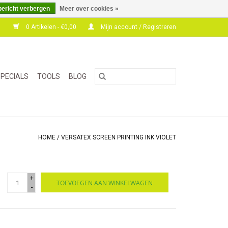
bericht verbergen
Meer over cookies »
0 Artikelen - €0,00
Mijn account / Registreren
PECIALS
TOOLS
BLOG
HOME
/
VERSATEX SCREEN PRINTING INK VIOLET
+
TOEVOEGEN AAN WINKELWAGEN
-