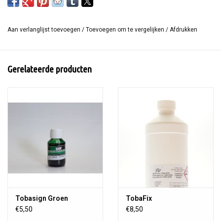
maak je tinten. Door de toevoeging van TobaWet behoudt de verf
de originele viscositeit.
Aan verlanglijst toevoegen
/
Toevoegen om te vergelijken
/
Afdrukken
Gerelateerde producten
Tobasign Groen
TobaFix
€5,50
€8,50