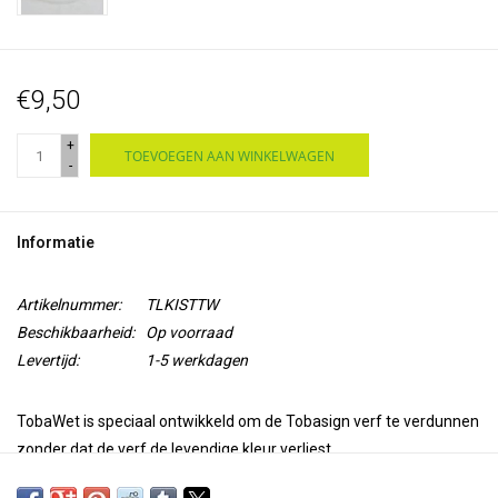
€9,50
+
TOEVOEGEN AAN WINKELWAGEN
-
Informatie
Artikelnummer:
TLKISTTW
Beschikbaarheid:
Op voorraad
Levertijd:
1-5 werkdagen
TobaWet is speciaal ontwikkeld om de Tobasign verf te verdunnen
zonder dat de verf de levendige kleur verliest.
Door het gebruik van TobaWet in combinatie met de Tobasign verf