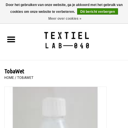
Door het gebruiken van onze website, ga je akkoord met het gebruik van
cookies om onze website te verbeteren.
Dit bericht verbergen
0 Artikelen - €0,00
Meer over cookies »
Home
BOEKEN
TEXTIELVERF
TobaWet
SCHILDEREN
HOME
/
TOBAWET
TEXTIEL
WORKSHOPS
SPECIALS