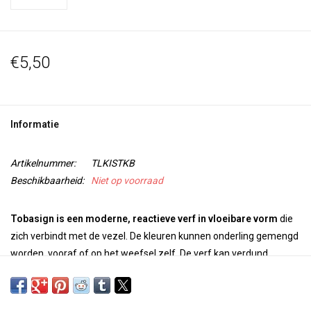
€5,50
Informatie
Artikelnummer:
TLKISTKB
Beschikbaarheid:
Niet op voorraad
Tobasign is een moderne, reactieve verf in vloeibare vorm
die
zich verbindt met de vezel. De kleuren kunnen onderling gemengd
worden vooraf of op het weefsel zelf. De verf kan verdund
worden met
Tobawet
. Tobasign kan gefixeerd worden door de
stof na het verven te stomen of door het aanbrengen van
Tobafix.
De verf wordt gebruikt voor het verven en beschilderen van 100%