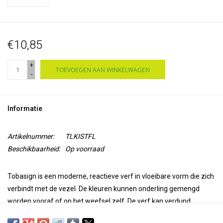
€10,85
+
TOEVOEGEN AAN WINKELWAGEN
-
Informatie
Artikelnummer:
TLKISTFL
Beschikbaarheid:
Op voorraad
Tobasign
is een moderne, reactieve verf in vloeibare vorm die zich
verbindt met de vezel. De kleuren kunnen onderling gemengd
worden vooraf of op het weefsel zelf. De verf kan verdund
worden met Tobawet. Tobasign kan gefixeerd worden door de