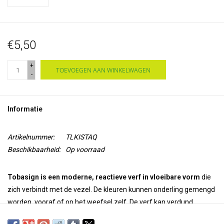
€5,50
+
TOEVOEGEN AAN WINKELWAGEN
-
Informatie
Artikelnummer:
TLKISTAQ
Beschikbaarheid:
Op voorraad
Tobasign is een moderne, reactieve verf in vloeibare vorm
die
zich verbindt met de vezel. De kleuren kunnen onderling gemengd
worden vooraf of op het weefsel zelf. De verf kan verdund
worden met
Tobawet
. Tobasign kan gefixeerd worden door de