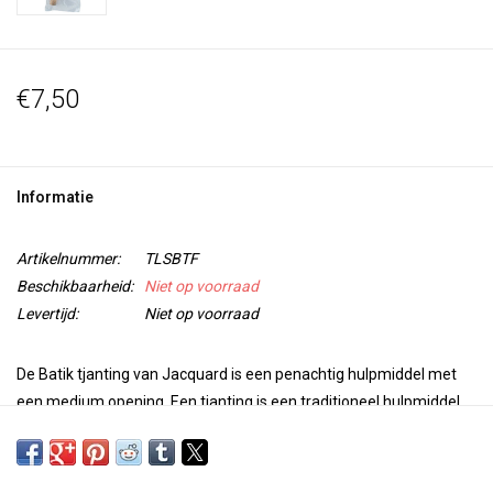
€7,50
Informatie
Artikelnummer:
TLSBTF
Beschikbaarheid:
Niet op voorraad
Levertijd:
Niet op voorraad
De Batik tjanting van Jacquard is een penachtig hulpmiddel met
een medium opening. Een tjanting is een traditioneel hulpmiddel
dat wordt gebruikt om gesmolten was op stof aan te brengen. De
tjanting bestaat uit een gevernist houten handvat met een
gesoldeerde messing container voor was en een vulgat en tuit. De