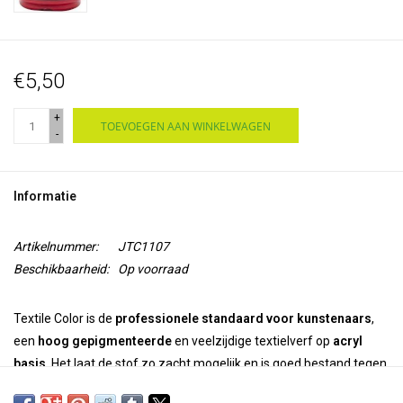
€5,50
+
TOEVOEGEN AAN WINKELWAGEN
-
Informatie
Artikelnummer:
JTC1107
Beschikbaarheid:
Op voorraad
Textile Color is de
professionele standaard voor kunstenaars
,
een
hoog gepigmenteerde
en veelzijdige textielverf op
acryl
basis
. Het laat de stof zo zacht mogelijk en is goed bestand tegen
wassen. Het is
permanent en kleurvast
op zowel synthetische als