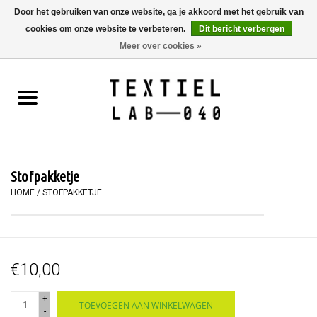
Door het gebruiken van onze website, ga je akkoord met het gebruik van
cookies om onze website te verbeteren.
Dit bericht verbergen
0 Artikelen - €0,00
Meer over cookies »
Home
BOEKEN
TEXTIELVERF
Stofpakketje
SCHILDEREN
HOME
/
STOFPAKKETJE
TEXTIEL
€10,00
WORKSHOPS
+
TOEVOEGEN AAN WINKELWAGEN
SPECIALS
-