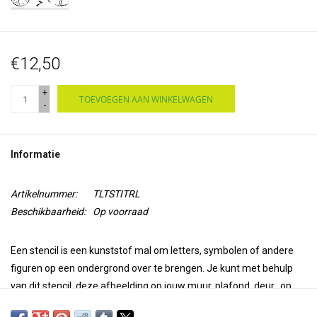
€12,50
+
TOEVOEGEN AAN WINKELWAGEN
-
Informatie
Artikelnummer:
TLTSTITRL
Beschikbaarheid:
Op voorraad
Een stencil is
een kunststof mal
om letters, symbolen of andere
figuren op een ondergrond over te brengen.
Je kunt met behulp
van dit stencil, deze afbeelding op jouw
muur, plafond, deur, op
papier of textiel
overbrengen.
Gebruik Paintstiks met een