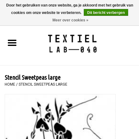
Door het gebruiken van onze website, ga je akkoord met het gebruik van
cookies om onze website te verbeteren.
Dit bericht verbergen
0 Artikelen - €0,00
Meer over cookies »
Home
BOEKEN
TEXTIELVERF
Stencil Sweetpeas large
SCHILDEREN
HOME
/
STENCIL SWEETPEAS LARGE
TEXTIEL
WORKSHOPS
SPECIALS