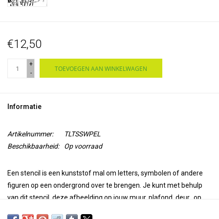
€12,50
+
TOEVOEGEN AAN WINKELWAGEN
-
Informatie
Artikelnummer:
TLTSSWPEL
Beschikbaarheid:
Op voorraad
Een stencil is
een kunststof mal
om letters, symbolen of andere
figuren op een ondergrond over te brengen.
Je kunt met behulp
van dit stencil, deze afbeelding op jouw
muur, plafond, deur, op
papier of textiel
overbrengen.
Gebruik Paintstiks met een