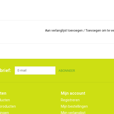
Aan verlanglijst toevoegen
/
Toevoegen om te ve
brief:
ABONNEER
ten
Mijn account
ducten
Registreren
producten
Mijn bestellingen
ingen
Mijn verlanglijst