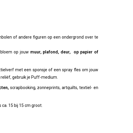
mbolen of andere figuren op een ondergrond over te
nebloem op jouw
muur, plafond, deur, op papier of
xtielverf met een sponsje of een spray fles om jouw
 reliëf, gebruik je Puff-medium.
cten,
scrapbooking, zonneprints, artquilts, textiel- en
s ca. 15 bij 15 cm groot.