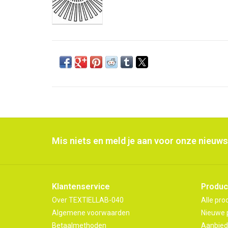
Mis niets en meld je aan voor onze nieuws
Klantenservice
Produc
Over TEXTIELLAB-040
Alle pro
Algemene voorwaarden
Nieuwe 
Betaalmethoden
Aanbied