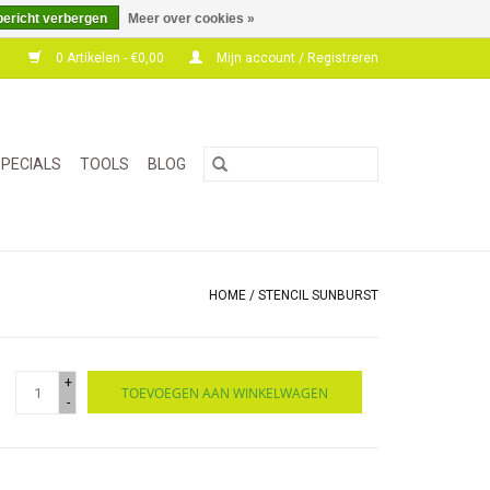
bericht verbergen
Meer over cookies »
0 Artikelen - €0,00
Mijn account / Registreren
PECIALS
TOOLS
BLOG
HOME
/
STENCIL SUNBURST
+
TOEVOEGEN AAN WINKELWAGEN
-