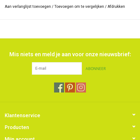
sponsje of een spray fles om jouw project te personaliseren. Voor
Aan verlanglijst toevoegen
/
Toevoegen om te vergelijken
/
Afdrukken
een afbeelding in reliëf, gebruik je Puff-medium.
De mogelijkheden voor je mixed-media projecten,
scrapbooking, zonneprints, artquilts, textiel- en wandkunst zijn nu
eindeloos
Het stencil is
meerdere malen te gebruiken
en is ca. 15 bij 15 cm
Mis niets en meld je aan voor onze nieuwsbrief:
groot.
ABONNEER
Klantenservice
Producten
Mijn account