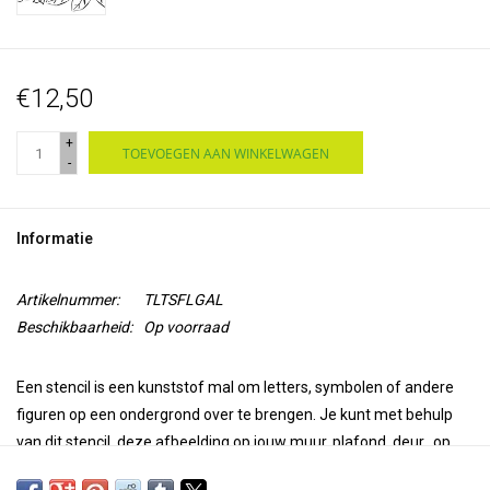
€12,50
+
TOEVOEGEN AAN WINKELWAGEN
-
Informatie
Artikelnummer:
TLTSFLGAL
Beschikbaarheid:
Op voorraad
Een stencil is
een kunststof mal
om letters, symbolen of andere
figuren op een ondergrond over te brengen.
Je kunt met behulp
van dit stencil, deze afbeelding op jouw
muur, plafond, deur, op
papier of textiel
overbrengen.
Gebruik Paintstiks met een